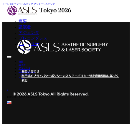
メインコンテンツへスキップ
フッターへスキップ
概要
講演者
アジェンダ
プレコングレス
スポンサー
ヘルプ
概要
講演者
アジェンダ
お問い合わせ
プレコングレス
スポンサー
利用規約
プライバシーポリシー
カスタマーポリシー
特定商取引法に基づく
ヘルプ
表記
0
© 2026 ASLS Tokyo All Rights Reserved.
お買い物カゴに商品がありません。