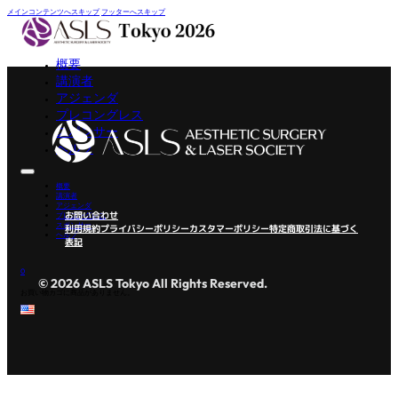
メインコンテンツへスキップ
フッターへスキップ
概要
講演者
アジェンダ
プレコングレス
スポンサー
ヘルプ
概要
講演者
アジェンダ
お問い合わせ
プレコングレス
スポンサー
利用規約
プライバシーポリシー
カスタマーポリシー
特定商取引法に基づく
ヘルプ
表記
0
© 2026 ASLS Tokyo All Rights Reserved.
お買い物カゴに商品がありません。