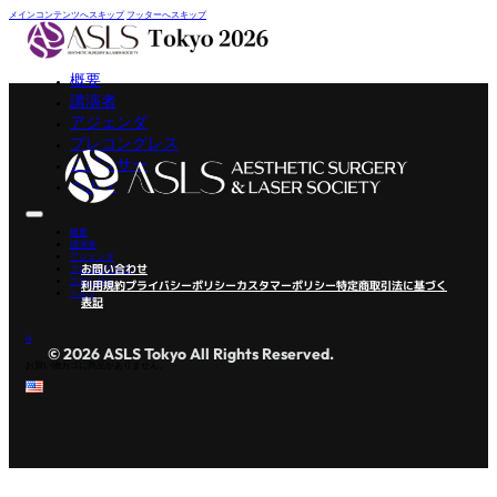
メインコンテンツへスキップ
フッターへスキップ
概要
講演者
アジェンダ
プレコングレス
スポンサー
ヘルプ
概要
講演者
アジェンダ
お問い合わせ
プレコングレス
スポンサー
利用規約
プライバシーポリシー
カスタマーポリシー
特定商取引法に基づく
ヘルプ
表記
0
© 2026 ASLS Tokyo All Rights Reserved.
お買い物カゴに商品がありません。