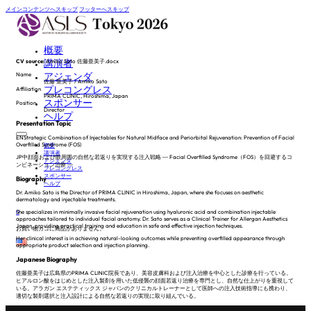
メインコンテンツへスキップ
フッターへスキップ
概要
講演者
CV source:
Amiko Sato 佐藤亜美子.docx
アジェンダ
Name
佐藤 亜美子 / Amiko Sato
プレコングレス
Affiliation
PRIMA CLINIC, Hiroshima, Japan
スポンサー
Position
Director
ヘルプ
Presentation Topic
EN
Strategic Combination of Injectables for Natural Midface and Periorbital Rejuvenation: Prevention of Facial
Overfilled Syndrome (FOS)
概要
講演者
JP
中顔面および眼周囲の自然な若返りを実現する注入戦略 ― Facial Overfilled Syndrome（FOS）を回避するコ
アジェンダ
ンビネーション治療 ―
プレコングレス
スポンサー
Biography
ヘルプ
Dr. Amiko Sato is the Director of PRIMA CLINIC in Hiroshima, Japan, where she focuses on aesthetic
dermatology and injectable treatments.
0
She specializes in minimally invasive facial rejuvenation using hyaluronic acid and combination injectable
approaches tailored to individual facial anatomy. Dr. Sato serves as a Clinical Trainer for Allergan Aesthetics
Japan, providing practical training and education in safe and effective injection techniques.
お買い物カゴに商品がありません。
Her clinical interest is in achieving natural-looking outcomes while preventing overfilled appearance through
appropriate product selection and injection planning.
Japanese Biography
佐藤亜美子は広島県のPRIMA CLINIC院長であり、美容皮膚科および注入治療を中心とした診療を行っている。
ヒアルロン酸をはじめとした注入製剤を用いた低侵襲の顔面若返り治療を専門とし、自然な仕上がりを重視して
いる。アラガン エステティックス ジャパンのクリニカルトレーナーとして医師への注入技術指導にも携わり、
適切な製剤選択と注入設計による自然な若返りの実現に取り組んでいる。